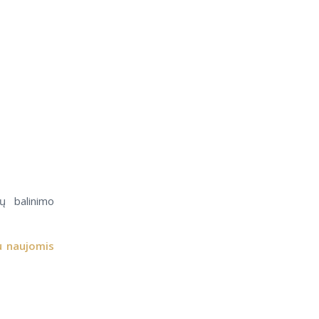
ų balinimo
u naujomis