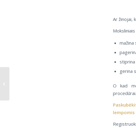
Ar žinojai,
Moksliniais
mažina 
pagerina
stiprina
gerina s
PANORAMINĖ DANTŲ
RENTGENO
O kad mot
NUOTRAUKA
procedūrai
Paskubėki
lempomis 
Registruok