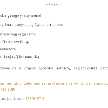
in
Akcijos
/
 kokia galinga yra šypsena?
 tyrimais įrodyta, jog šypsena ir juokas
streso lygį organizme,
 širdies sveikatą,
 imunitetą,
ocialinį ryšį bei nuotaiką.
yvacijos ir drąsos šypsotis netrūktų, registruokitės dant
.
te, nes tik birželio mėnesį profesionalus dantų balinimas s
185 EUR!
itės jau dabar
INTERNETU
.