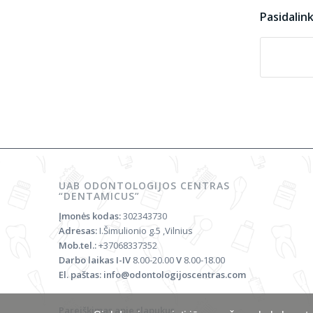
Pasidalin
UAB ODONTOLOGIJOS CENTRAS
“DENTAMICUS”
Įmonės kodas:
302343730
Adresas:
I.Šimulionio g.5 ,Vilnius
Mob.tel.:
+37068337352
Darbo laikas
I-IV
8.00-20.00
V
8.00-18.00
El. paštas:
info@odontologijoscentras.com
Pareiškimas apie slapukus