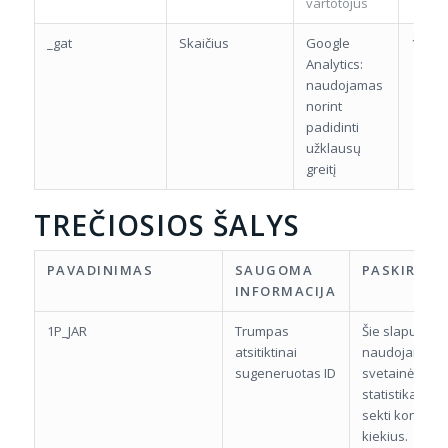
vartotojus
_gat
Skaičius
Google
1 min
Analytics:
naudojamas
norint
padidinti
užklausų
greitį
TREČIOSIOS ŠALYS
PAVADINIMAS
SAUGOMA
PASKIRTIS
INFORMACIJA
1P_JAR
Trumpas
Šie slapukai
atsitiktinai
naudojami rink
sugeneruotas ID
svetainės
statistikas ir
sekti konversi
kiekius.