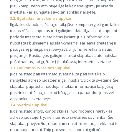
jūsų kompiuterio atmintyje ilgą laiką nesaugomi, jie visada
išnyksta, kai išjungiate savo žiniatinklio naršyklę.
3.2. Ilgalaikiai ar sekimo slapukai
Ilgalaikis slapukas išsaugo failą jūsų kompiuteryje ilgam laikui;
tokios rūšies slapukas turi galiojimo datą. Ilgalaikiai slapukai
padeda interneto svetainėms įsiminti jūsų informaciją ir
nuostatas būsimiems apsilankymams. Tai lemia greitesnę ir
patogesnę prieigą, nes, pavyzdžiui, jums nereikia iš naujo
prisijungti. Pasibaigus galiojimo laikui slapukas automatiškai
pašalinamas, kai grįžtate į jį sukūrusią interneto svetainę.
3.3. Lankomos svetainės slapukai
Juos nustato pati interneto svetainė (ta pati sritis kaip
naršyklės adreso juostoje) ir gali nuskaityti tik ta svetainė. Šie
slapukai paprastai naudojami tokiai informacijai kaip jūsų
pasirinkimai išsaugoti, kad būtų galima panaudoti jums vėl
apsilankius svetainėje.
3.4. Svetimi slapukai
Juos nustato sritys, kurios skiriasi nuo rodomos naršyklės
adreso juostoje, t. y. ne interneto svetainės savininkai. Šie
slapukai, pavyzdžiui, naudojami rinkti informaciją reklamai ir
naudotojo turiniui. Taip pat svetimi slapukai gali būti