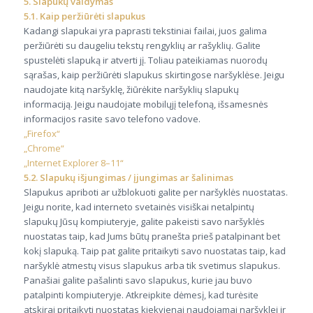
5. Slapukų valdymas
5.1. Kaip peržiūrėti slapukus
Kadangi slapukai yra paprasti tekstiniai failai, juos galima
peržiūrėti su daugeliu tekstų rengyklių ar rašyklių. Galite
spustelėti slapuką ir atverti jį. Toliau pateikiamas nuorodų
sąrašas, kaip peržiūrėti slapukus skirtingose naršyklėse. Jeigu
naudojate kitą naršyklę, žiūrėkite naršyklių slapukų
informaciją. Jeigu naudojate mobilųjį telefoną, išsamesnės
informacijos rasite savo telefono vadove.
„Firefox“
„Chrome“
„Internet Explorer 8–11“
5.2. Slapukų išjungimas / įjungimas ar šalinimas
Slapukus apriboti ar užblokuoti galite per naršyklės nuostatas.
Jeigu norite, kad interneto svetainės visiškai netalpintų
slapukų Jūsų kompiuteryje, galite pakeisti savo naršyklės
nuostatas taip, kad Jums būtų pranešta prieš patalpinant bet
kokį slapuką. Taip pat galite pritaikyti savo nuostatas taip, kad
naršyklė atmestų visus slapukus arba tik svetimus slapukus.
Panašiai galite pašalinti savo slapukus, kurie jau buvo
patalpinti kompiuteryje. Atkreipkite dėmesį, kad turėsite
atskirai pritaikyti nuostatas kiekvienai naudojamai naršyklei ir