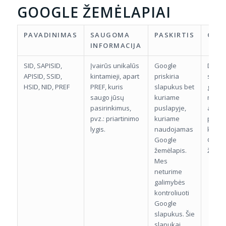
GOOGLE ŽEMĖLAPIAI
PAVADINIMAS
SAUGOMA
PASKIRTIS
GALI
INFORMACIJA
SID, SAPISID,
Įvairūs unikalūs
Google
Daug
APISID, SSID,
kintamieji, apart
priskiria
slapu
HSID, NID, PREF
PREF, kuris
slapukus bet
galioj
saugo jūsų
kuriame
metų 
pasirinkimus,
puslapyje,
apsil
pvz.: priartinimo
kuriame
pusla
lygis.
naudojamas
kuria
Google
Googl
žemėlapis.
žemėl
Mes
neturime
galimybės
kontroliuoti
Google
slapukus. Šie
slapukai