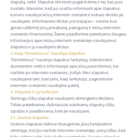
slapuką, sekti. Slapukai skirstomi pagal trukmę ir tai, kas juos
nustato. Manome, kad jus svarbu informuoti apie slapukus,
kuriuos naudoja mūsų interneto svetainė ir kokiais tikslais jie
naudojami. Informavimo tikslas yra trejopas – norime kuo
geriau užtikrinti jūsų privatumą, patogumą ir mūsų interneto
svetainės finansavimą. Šiame paaiškinime pateikiama daugiau
informacijos apie mūsų interneto svetainėje naudojamus
slapukus ir jų naudojimo tikslus.
2. Kaip “DentAmicus“ naudoja slapukus
“DentAmicus“ naudoja slapukus lankytojų statistiniams
duomenims rinkti ir informacijai apie jūsų pasirinkimus, kai
naršote po interneto svetaines, įrašyti. Mes slapukus
naudojame tam, kad jums, kaip lankytojui, pagerintume
interneto svetainės naudojimo patirtį.
3. Slapukai ir jų funkcijos
Skirtingų rūšių slapukai naudojami skirtingiems tikslams.
Toliau pateikiamas dažniausiai sutinkamų slapukų rūšių
sąrašas ir paaiškinama, kam jie naudojami.
3.1. Seanso slapukai
Seanso slapukas laikinai išsaugomas jūsų kompiuterio
atmintyje, kol jūs naršote interneto svetainėje, pavyzdžiui, kad
būtų galima sekti, kokią kalbą pasirinkote. Seanso slapukai