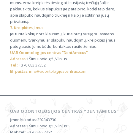
mums. Arba kreipkitės tiesiogiai į susijusią trečiąją šalį ir
paklauskite, kokius slapukus jie patalpino, kodėl taip daro,
apie slapuko naudojimo trukmę ir kaip jie užtikrina jūsų
privatumą.
7. Kreipkitės į mus
Jei turite kokių nors klausimų, kurie būtų susiję su asmens
duomenų tvarkymu ar slapukų naudojimų, kreipkitės į mus
patogiausiu Jums būdu, kontaktus rasite žemiau.
UAB Odontologijos centras “DentAmicus”
Adresas:
I.Šimulionio g.5 ,Vilnius
Tel.:
+370 683 37352
El. paštas:
info@odontologijoscentras.com
UAB ODONTOLOGIJOS CENTRAS “DENTAMICUS”
Įmonės kodas:
302343730
Adresas:
I.Šimulionio g.5 ,Vilnius
Mob.tel.:
+37068337352