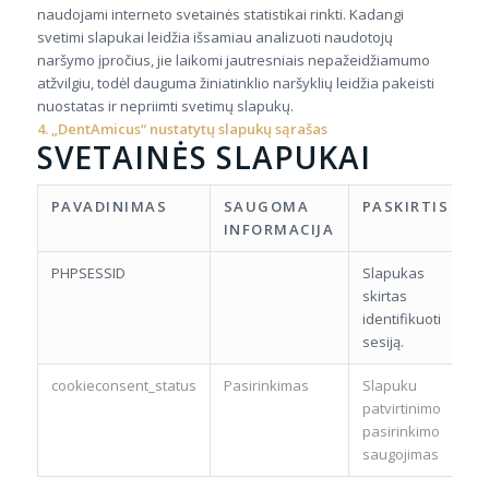
naudojami interneto svetainės statistikai rinkti. Kadangi
svetimi slapukai leidžia išsamiau analizuoti naudotojų
naršymo įpročius, jie laikomi jautresniais nepažeidžiamumo
atžvilgiu, todėl dauguma žiniatinklio naršyklių leidžia pakeisti
nuostatas ir nepriimti svetimų slapukų.
4. „DentAmicus“ nustatytų slapukų sąrašas
SVETAINĖS SLAPUKAI
PAVADINIMAS
SAUGOMA
PASKIRTIS
G
INFORMACIJA
PHPSESSID
Slapukas
1 
skirtas
identifikuoti
sesiją.
cookieconsent_status
Pasirinkimas
Slapuku
1
patvirtinimo
pasirinkimo
saugojimas