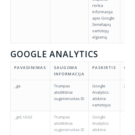
renka
informacija
apie Google
žemėlapių
vartotojų
elgseną.
GOOGLE ANALYTICS
PAVADINIMAS
SAUGOMA
PASKIRTIS
GALI
INFORMACIJA
_ga
Trumpas
Google
2 met
atsitiktinai
Analytics:
sugeneruotas ID
atskiria
vartotojus
_gid, UULE
Trumpas
Google
1 die
atsitiktinai
Analytics:
sugeneruotas ID
atskiria