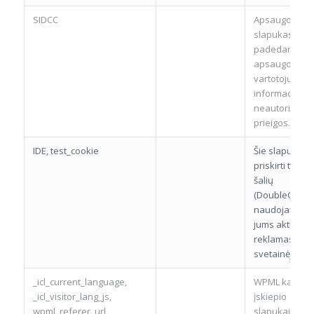
SIDCC
Apsaugos
slapukas
padedantis
apsaugoti
vartotojų
informaciją n
neautoritizuo
prieigos.
IDE, test_cookie
Šie slapukai
priskirti trečių
šalių
(DoubleClick) 
naudojami tiek
jums aktualia
reklamas
svetainėje.
_icl_current_language,
WPML kalbų
_icl_visitor_lang_js,
įskiepio
wpml_referer_url,
slapukai, skirt