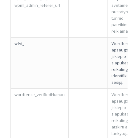
wpml_admin_referer_url
svetainės kal
nustatymui ir
turinio
pateikimui
reikiama kalb
wfvt_
Wordfence
apsaugos
įskiepio
slapukas
reikalingas
identifikuoti
sesiją.
wordfence_verifiedHuman
Wordfence
apsaugos
įskiepio
slapukas
reikalingas
atskirti ar
lankytojas yra