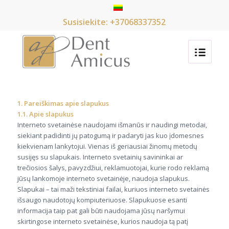
Susisiekite: +37068337352
1. Pareiškimas apie slapukus
1.1. Apie slapukus
Interneto svetainėse naudojami išmanūs ir naudingi metodai,
siekiant padidinti jų patogumą ir padaryti jas kuo įdomesnes
kiekvienam lankytojui. Vienas iš geriausiai žinomų metodų
susijęs su slapukais. Interneto svetainių savininkai ar
trečiosios šalys, pavyzdžiui, reklamuotojai, kurie rodo reklamą
jūsų lankomoje interneto svetainėje, naudoja slapukus.
Slapukai – tai maži tekstiniai failai, kuriuos interneto svetainės
išsaugo naudotojų kompiuteriuose. Slapukuose esanti
informacija taip pat gali būti naudojama jūsų naršymui
skirtingose interneto svetainėse, kurios naudoja tą patį