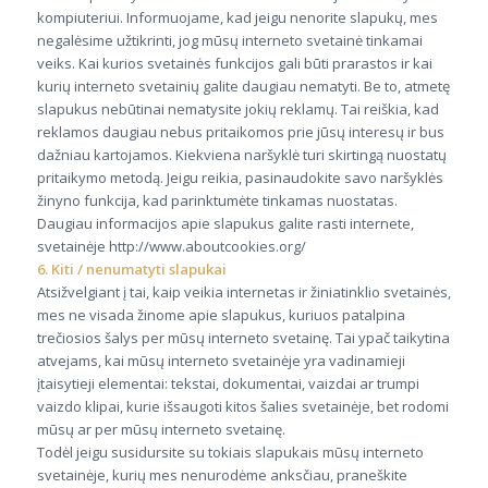
kompiuteriui. Informuojame, kad jeigu nenorite slapukų, mes
negalėsime užtikrinti, jog mūsų interneto svetainė tinkamai
veiks. Kai kurios svetainės funkcijos gali būti prarastos ir kai
kurių interneto svetainių galite daugiau nematyti. Be to, atmetę
slapukus nebūtinai nematysite jokių reklamų. Tai reiškia, kad
reklamos daugiau nebus pritaikomos prie jūsų interesų ir bus
dažniau kartojamos. Kiekviena naršyklė turi skirtingą nuostatų
pritaikymo metodą. Jeigu reikia, pasinaudokite savo naršyklės
žinyno funkcija, kad parinktumėte tinkamas nuostatas.
Daugiau informacijos apie slapukus galite rasti internete,
svetainėje http://www.aboutcookies.org/
6. Kiti / nenumatyti slapukai
Atsižvelgiant į tai, kaip veikia internetas ir žiniatinklio svetainės,
mes ne visada žinome apie slapukus, kuriuos patalpina
trečiosios šalys per mūsų interneto svetainę. Tai ypač taikytina
atvejams, kai mūsų interneto svetainėje yra vadinamieji
įtaisytieji elementai: tekstai, dokumentai, vaizdai ar trumpi
vaizdo klipai, kurie išsaugoti kitos šalies svetainėje, bet rodomi
mūsų ar per mūsų interneto svetainę.
Todėl jeigu susidursite su tokiais slapukais mūsų interneto
svetainėje, kurių mes nenurodėme anksčiau, praneškite