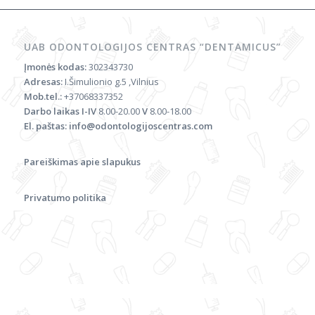
UAB ODONTOLOGIJOS CENTRAS “DENTAMICUS”
Įmonės kodas:
302343730
Adresas:
I.Šimulionio g.5 ,Vilnius
Mob.tel.:
+37068337352
Darbo laikas
I-IV
8.00-20.00
V
8.00-18.00
El. paštas:
info@odontologijoscentras.com
Pareiškimas apie slapukus
Privatumo politika