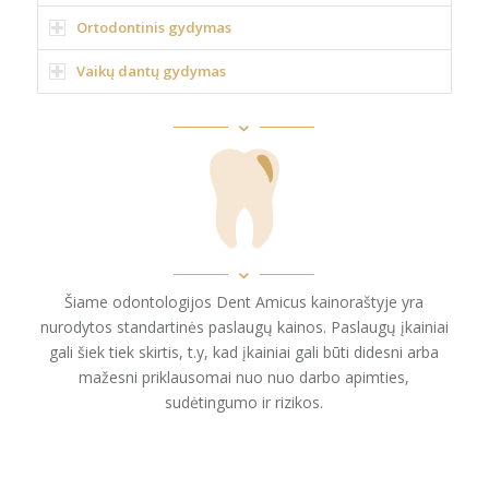
Ortodontinis gydymas
Vaikų dantų gydymas
Šiame odontologijos Dent Amicus kainoraštyje yra
nurodytos standartinės paslaugų kainos. Paslaugų įkainiai
gali šiek tiek skirtis, t.y, kad įkainiai gali būti didesni arba
mažesni priklausomai nuo nuo darbo apimties,
sudėtingumo ir rizikos.