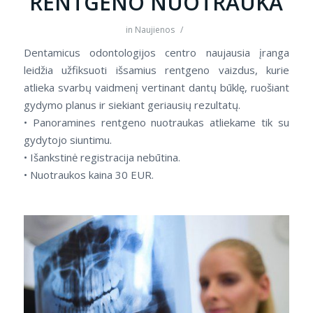
RENTGENO NUOTRAUKA
in
Naujienos
/
Dentamicus odontologijos centro naujausia įranga
leidžia užfiksuoti išsamius rentgeno vaizdus, kurie
atlieka svarbų vaidmenį vertinant dantų būklę, ruošiant
gydymo planus ir siekiant geriausių rezultatų.
• Panoramines rentgeno nuotraukas atliekame tik su
gydytojo siuntimu.
• Išankstinė registracija nebūtina.
• Nuotraukos kaina 30 EUR.