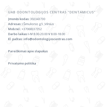
UAB ODONTOLOGIJOS CENTRAS “DENTAMICUS”
Įmonės kodas:
302343730
Adresas:
I.Šimulionio g.5 ,Vilnius
Mob.tel.:
+37068337352
Darbo laikas
I-IV
8.00-20.00
V
8.00-18.00
El. paštas:
info@odontologijoscentras.com
Pareiškimas apie slapukus
Privatumo politika