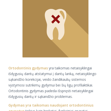
Ortodontinis gydymas
yra taikomas netaisyklingai
išdygusių dantų atstatymui į dantų lanką, netaisyklingo
sąkandžio korekcijai, veido-žandikaulių sistemos
vystymosi sutrikimų gydymui bei šių ligų profilaktikai.
Ortodontinis gydymas padeda išspręsti netaisyklingai
išdygusių dantų ir sąkandžio problemas.
Gydymas yra taikomas naudojant ortodontinius
aparatus
tokius kaip breketai, funkciniai aparatai