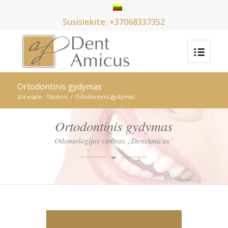
Susisiekite: +37068337352
Ortodontinis gydymas
Jūs esate:
Titulinis
/
Ortodontinis gydymas
Ortodontinis gydymas
Odontologijos centras „DentAmicus“