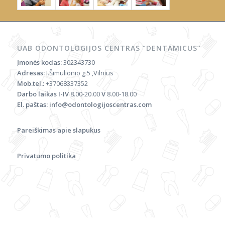
UAB ODONTOLOGIJOS CENTRAS “DENTAMICUS”
Įmonės kodas:
302343730
Adresas:
I.Šimulionio g.5 ,Vilnius
Mob.tel.:
+37068337352
Darbo laikas
I-IV
8.00-20.00
V
8.00-18.00
El. paštas:
info@odontologijoscentras.com
Pareiškimas apie slapukus
Privatumo politika