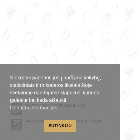
Siekdami pagerinti jūsų naršymo kokybę,
statistiniais ir rinkodaros tikslais šioje
svetainėje naudojame slapukus, kuriuos
AKCIJOS / NAUJIENOS
galėsite bet kada atšaukti.
PROFESIONALUS DANTŲ BALINIMAS
Daugiau informacijos
-
PANORAMINĖ DANTŲ RENTGENO NUOTRAUKA
SUTINKU >
-