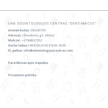
UAB ODONTOLOGIJOS CENTRAS “DENTAMICUS”
Įmonės kodas:
302343730
Adresas:
I.Šimulionio g.5 ,Vilnius
Mob.tel.:
+37068337352
Darbo laikas
I-IV
8.00-20.00
V
8.00-18.00
El. paštas:
info@odontologijoscentras.com
Pareiškimas apie slapukus
Privatumo politika