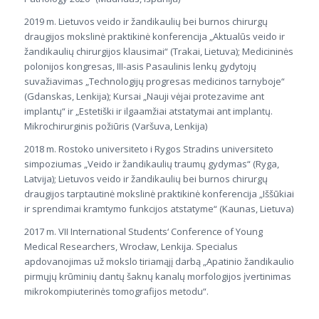
2019 m. Lietuvos veido ir žandikaulių bei burnos chirurgų
draugijos mokslinė praktikinė konferencija „Aktualūs veido ir
žandikaulių chirurgijos klausimai“ (Trakai, Lietuva); Medicininės
polonijos kongresas, III-asis Pasaulinis lenkų gydytojų
suvažiavimas „Technologijų progresas medicinos tarnyboje“
(Gdanskas, Lenkija); Kursai „Nauji vėjai protezavime ant
implantų“ ir „Estetiški ir ilgaamžiai atstatymai ant implantų.
Mikrochirurginis požiūris (Varšuva, Lenkija)
2018 m. Rostoko universiteto i Rygos Stradins universiteto
simpoziumas „Veido ir žandikaulių traumų gydymas“ (Ryga,
Latvija); Lietuvos veido ir žandikaulių bei burnos chirurgų
draugijos tarptautinė mokslinė praktikinė konferencija „Iššūkiai
ir sprendimai kramtymo funkcijos atstatyme“ (Kaunas, Lietuva)
2017 m. VII International Students‘ Conference of Young
Medical Researchers, Wrocław, Lenkija. Specialus
apdovanojimas už mokslo tiriamąjį darbą „Apatinio žandikaulio
pirmųjų krūminių dantų šaknų kanalų morfologijos įvertinimas
mikrokompiuterinės tomografijos metodu“.