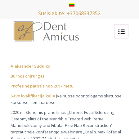
Susisiekite: +37068337352
Aleksander Suduiko
Burnos chirurgas
Profesinė patirtis nuo 2017 metų.
Savo kvalifikaciją kelia
įvairiuose odontologams skirtuose
kursuose, seminaruose:
2020 m. Stendinis pranešimas „Chronic Focal Sclerosing
Osteomyelitis of the Mandible Treated with Partial
Mandibulectomy and Fibular Free Flap Reconstruction“
tarptautinėje konferencijoje-webinare „Oral & Maxillofacial
Pathology 2020“ (Madridas, Ispanija)