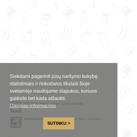
Siekdami pagerinti jūsų naršymo kokybę,
statistiniais ir rinkodaros tikslais šioje
svetainėje naudojame slapukus, kuriuos
AKCIJOS / NAUJIENOS
galėsite bet kada atšaukti.
PROFESIONALUS DANTŲ BALINIMAS
Daugiau informacijos
-
PANORAMINĖ DANTŲ RENTGENO NUOTRAUKA
SUTINKU >
-